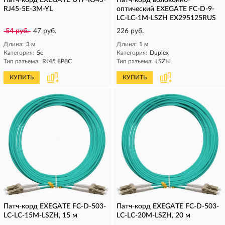
Патч-корд EXEGATE UTP-RJ45-
Патч-корд волоконно-
RJ45-5E-3M-YL
оптический EXEGATE FC-D-9-
LC-LC-1M-LSZH EX295125RUS
54 руб.
47 руб.
226 руб.
Длина:
3 м
Длина:
1 м
Категория:
5e
Категория:
Duplex
Тип разъема:
RJ45 8P8C
Тип разъема:
LSZH
КУПИТЬ
КУПИТЬ
Патч-корд EXEGATE FC-D-503-
Патч-корд EXEGATE FC-D-503-
LC-LC-15M-LSZH, 15 м
LC-LC-20M-LSZH, 20 м