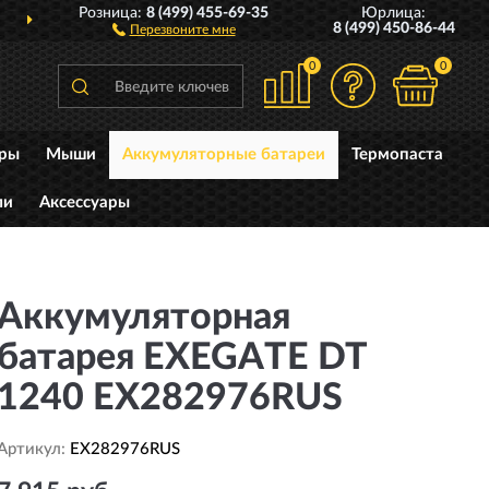
Розница:
8 (499) 455-69-35
Юрлица:
ДОСТАВИМ
ПО ВСЕЙ РОССИИ
8 (499) 450-86-44
Перезвоните мне
0
0
уры
Мыши
Аккумуляторные батареи
Термопаста
ли
Аксессуары
Аккумуляторная
батарея EXEGATE DT
1240 EX282976RUS
Артикул:
EX282976RUS