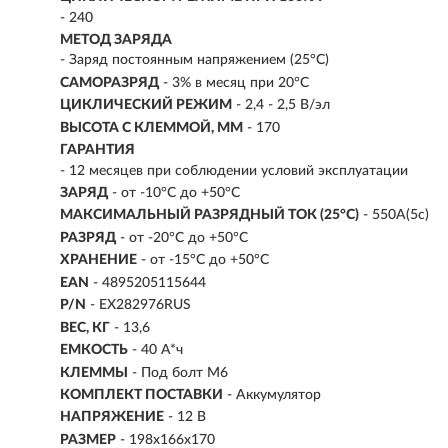
- 240
МЕТОД ЗАРЯДА
- Заряд постоянным напряжением (25°С)
САМОРАЗРЯД
- 3% в месяц при 20°С
ЦИКЛИЧЕСКИЙ РЕЖИМ
- 2,4 - 2,5 В/эл
ВЫСОТА C КЛЕММОЙ, ММ
- 170
ГАРАНТИЯ
- 12 месяцев при соблюдении условий эксплуатации
ЗАРЯД
- от -10°С до +50°С
МАКСИМАЛЬНЫЙ РАЗРЯДНЫЙ ТОК (25°С)
- 550A(5c)
РАЗРЯД
- от -20°С до +50°С
ХРАНЕНИЕ
- от -15°С до +50°С
EAN
- 4895205115644
P/N
- EX282976RUS
ВЕС, КГ
- 13,6
ЕМКОСТЬ
-
40 А*ч
КЛЕММЫ
-
Под болт M6
КОМПЛЕКТ ПОСТАВКИ
- Аккумулятор
НАПРЯЖЕНИЕ
-
12 В
РАЗМЕР
- 198x166x170