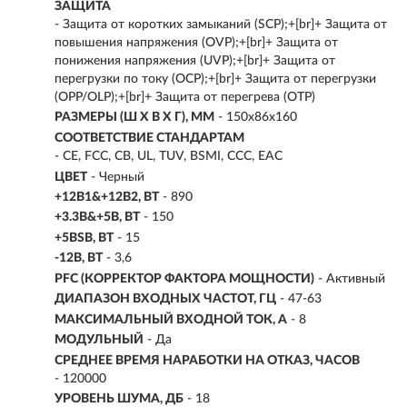
ЗАЩИТА
- Защита от коротких замыканий (SCP);+[br]+ Защита от
повышения напряжения (OVP);+[br]+ Защита от
понижения напряжения (UVP);+[br]+ Защита от
перегрузки по току (OCP);+[br]+ Защита от перегрузки
(OPP/OLP);+[br]+ Защита от перегрева (OTP)
РАЗМЕРЫ (Ш X В X Г), ММ
- 150х86х160
СООТВЕТСТВИЕ СТАНДАРТАМ
- CE, FCC, CB, UL, TUV, BSMI, CCC, EAC
ЦВЕТ
- Черный
+12B1&+12B2, ВТ
- 890
+3.3B&+5B, ВТ
- 150
+5BSB, ВТ
- 15
-12B, ВТ
- 3,6
PFC (КОРРЕКТОР ФАКТОРА МОЩНОСТИ)
- Активный
ДИАПАЗОН ВХОДНЫХ ЧАСТОТ, ГЦ
- 47-63
МАКСИМАЛЬНЫЙ ВХОДНОЙ ТОК, А
- 8
МОДУЛЬНЫЙ
- Да
СРЕДНЕЕ ВРЕМЯ НАРАБОТКИ НА ОТКАЗ, ЧАСОВ
- 120000
УРОВЕНЬ ШУМА, ДБ
- 18