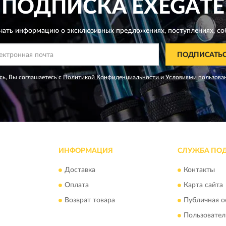
ПОДПИСКА
EXEGATE
чать информацию о эксклюзивных предложениях,
поступлениях, со
ПОДПИСАТЬ
ь, Вы соглашаетесь с
Политикой Конфиденциальности
и
Условиями пользова
ИНФОРМАЦИЯ
СЛУЖБА ПО
Доставка
Контакты
Оплата
Карта сайта
Возврат товара
Публичная о
Пользовател