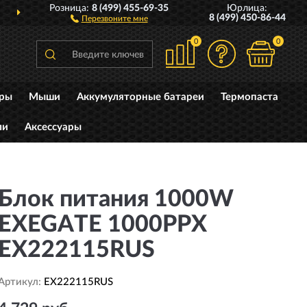
Розница:
8 (499) 455-69-35
Юрлица:
ДОСТАВИМ
ПО ВСЕЙ РОССИИ
8 (499) 450-86-44
Перезвоните мне
0
0
уры
Мыши
Аккумуляторные батареи
Термопаста
ли
Аксессуары
Блок питания 1000W
EXEGATE 1000PPX
EX222115RUS
Артикул:
EX222115RUS