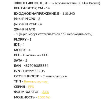
ЭФФЕКТИВНОСТЬ, %
- 82 (соответствие 80 Plus Bronze)
ВЕНТИЛЯТОР, СМ
- 14
ВХОДНОЕ НАПРЯЖЕНИЕ, В
- 110-240
(4+4) PIN CPU
- 2
(6+2) PIN PCI-E
- 4
20+4 PIN ATX
- 1 (4-pin могут отстегиваться при необxодимости)
FLOPPY
- 1
IDE
- 4
MOLEX
- 4
PFC
- С активным PFC
SATA
- 5
EAN
- 4897040858854
P/N
- EX222115RUS
ОСОБЕННОСТИ
- С вентилятором
ТИП
-
Компьютерные
СЕРИЯ
-
PPX
ФОРМ-ФАКТОР
-
ATX
МОЩНОСТЬ
-
1000 W