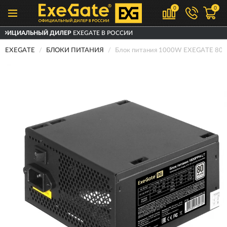
0
0
ИЛЕР
EXEGATE В РОССИИ
ДОСТАВИМ
ПО
EXEGATE
БЛОКИ ПИТАНИЯ
Блок питания 1000W EXEGATE 80