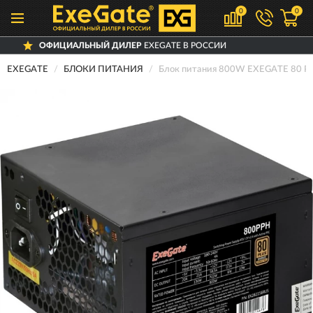
0
0
ЛЬНЫЙ ДИЛЕР
EXEGATE В РОССИИ
ДОС
EXEGATE
БЛОКИ ПИТАНИЯ
Блок питания 800W EXEGATE 80 P