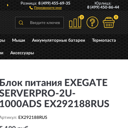
Розница:
8 (499) 455-69-35
Юрлица:
ДОСТАВИМ
ПО ВСЕЙ РОССИИ
8 (499) 450-86-44
Перезвоните мне
0
0
уры
Мыши
Аккумуляторные батареи
Термопаста
ли
Аксессуары
Блок питания EXEGATE
SERVERPRO-2U-
1000ADS EX292188RUS
Артикул:
EX292188RUS