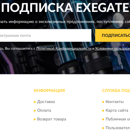
ПОДПИСКА
EXEGATE
чать информацию о эксклюзивных предложениях,
поступлениях, со
ПОДПИСАТЬ
ь, Вы соглашаетесь с
Политикой Конфиденциальности
и
Условиями пользова
ИНФОРМАЦИЯ
СЛУЖБА ПО
Доставка
Контакты
Оплата
Карта сайта
Возврат товара
Публичная о
Пользовател