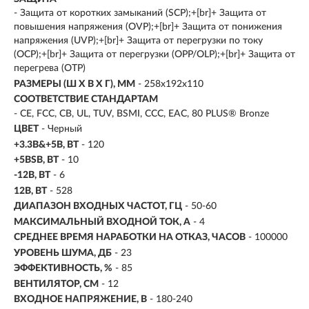
- Защита от коротких замыканий (SCP);+[br]+ Защита от
повышения напряжения (OVP);+[br]+ Защита от понижения
напряжения (UVP);+[br]+ Защита от перегрузки по току
(OCP);+[br]+ Защита от перегрузки (OPP/OLP);+[br]+ Защита от
перегрева (OTP)
РАЗМЕРЫ (Ш X В X Г), ММ
- 258x192x110
СООТВЕТСТВИЕ СТАНДАРТАМ
- CE, FCC, CB, UL, TUV, BSMI, CCC, EAC, 80 PLUS® Bronze
ЦВЕТ
- Черный
+3.3B&+5B, ВТ
- 120
+5BSB, ВТ
- 10
-12B, ВТ
- 6
12B, ВТ
- 528
ДИАПАЗОН ВХОДНЫХ ЧАСТОТ, ГЦ
- 50-60
МАКСИМАЛЬНЫЙ ВХОДНОЙ ТОК, А
- 4
СРЕДНЕЕ ВРЕМЯ НАРАБОТКИ НА ОТКАЗ, ЧАСОВ
- 100000
УРОВЕНЬ ШУМА, ДБ
- 23
ЭФФЕКТИВНОСТЬ, %
- 85
ВЕНТИЛЯТОР, СМ
- 12
ВХОДНОЕ НАПРЯЖЕНИЕ, В
- 180-240