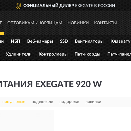
ОФИЦИАЛЬНЫЙ ДИЛЕР
EXEGATE В РОССИИ
Г
ОПТОВИКАМ И ЮРЛИЦАМ
НОВИНКИ
КОНТАКТЫ
ли
ИБП
Веб-камеры
SSD
Вентиляторы
Клавиат
Удлинители
Контроллеры
Патч-корды
Патч-пане
ТАНИЯ EXEGATE 920 W
популярные
подешевле
подороже
новинки