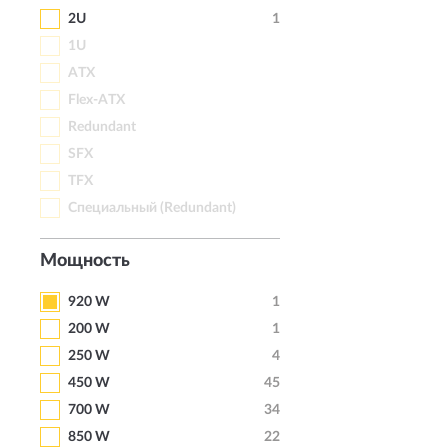
2U
1
1U
ATX
Flex-ATX
Redundant
SFX
TFX
Специальный (Redundant)
Мощность
920 W
1
200 W
1
250 W
4
450 W
45
700 W
34
850 W
22