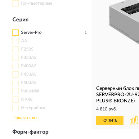
Компьютерные
Серия
Server-Pro
1
AA
F250S
F350AS
F400AS
F450AS
F500AS
Серверный блок 
Industrial
SERVERPRO-2U-92
NPXE
PLUS® BRONZE)
Несерийные
4 810 руб.
Показать все
КУПИТЬ
Форм-фактор