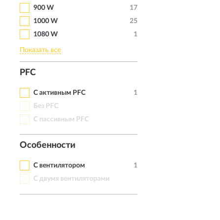
900 W
17
1000 W
25
1080 W
1
Показать все
PFC
С активным PFC
1
Без PFC
С пассивным PFC
Особенности
С вентилятором
1
С двумя вентиляторами