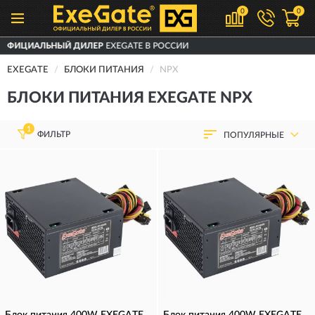
0
0
Р
EXEGATE В РОССИИ
ДОСТАВИМ
ПО ВСЕ
EXEGATE
БЛОКИ ПИТАНИЯ
NPX
БЛОКИ ПИТАНИЯ EXEGATE NPX
1
ФИЛЬТР
ПОПУЛЯРНЫЕ