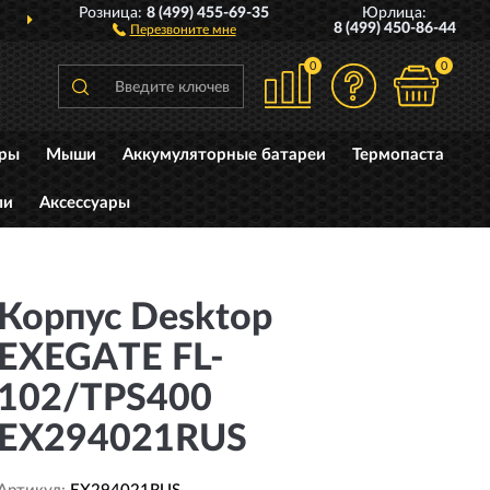
Розница:
8 (499) 455-69-35
Юрлица:
ДОСТАВИМ
ПО ВСЕЙ РОССИИ
8 (499) 450-86-44
Перезвоните мне
0
0
уры
Мыши
Аккумуляторные батареи
Термопаста
ли
Аксессуары
Корпус Desktop
EXEGATE FL-
102/TPS400
EX294021RUS