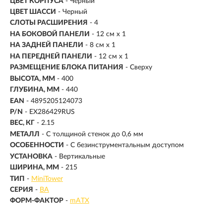
ЦВЕТ КОРПУСА
- Черный
ЦВЕТ ШАССИ
- Черный
СЛОТЫ РАСШИРЕНИЯ
- 4
НА БОКОВОЙ ПАНЕЛИ
- 12 см x 1
НА ЗАДНЕЙ ПАНЕЛИ
- 8 см x 1
НА ПЕРЕДНЕЙ ПАНЕЛИ
- 12 см x 1
РАЗМЕЩЕНИЕ БЛОКА ПИТАНИЯ
- Сверху
ВЫСОТА, ММ
- 400
ГЛУБИНА, ММ
- 440
EAN
- 4895205124073
P/N
- EX286429RUS
ВЕС, КГ
- 2.15
МЕТАЛЛ
- С толщиной стенок до 0,6 мм
ОСОБЕННОСТИ
- С безинструментальным доступом
УСТАНОВКА
- Вертикальные
ШИРИНА, ММ
- 215
ТИП
-
MiniTower
СЕРИЯ
-
BA
ФОРМ-ФАКТОР
-
mATX