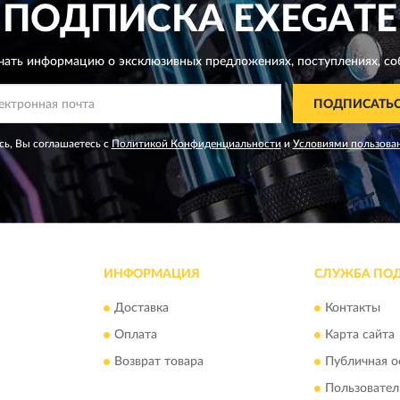
ПОДПИСКА
EXEGATE
чать информацию о эксклюзивных предложениях,
поступлениях, со
ПОДПИСАТЬ
ь, Вы соглашаетесь с
Политикой Конфиденциальности
и
Условиями пользова
ИНФОРМАЦИЯ
СЛУЖБА ПО
Доставка
Контакты
Оплата
Карта сайта
Возврат товара
Публичная о
Пользовател