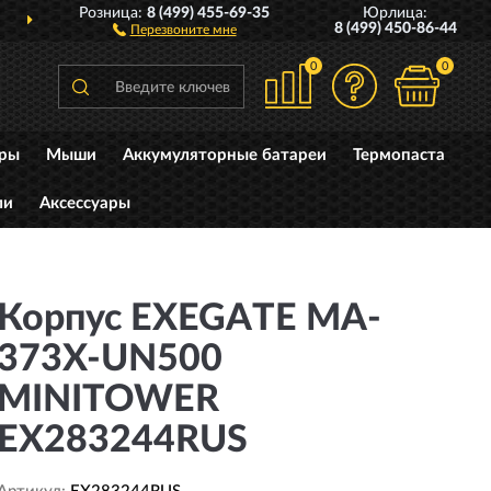
Розница:
8 (499) 455-69-35
Юрлица:
ДОСТАВИМ
ПО ВСЕЙ РОССИИ
8 (499) 450-86-44
Перезвоните мне
0
0
уры
Мыши
Аккумуляторные батареи
Термопаста
ли
Аксессуары
Корпус EXEGATE MA-
373X-UN500
MINITOWER
EX283244RUS