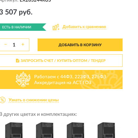
Артикул:
EX283244RUS
3 507 руб.
Добавить к сравнению
ЕСТЬ В НАЛИЧИИ
−
+
ДОБАВИТЬ В КОРЗИНУ
ЗАПРОСИТЬ СЧЕТ / КУПИТЬ ОПТОМ
/ ТЕНДЕР
Работаем с 44ФЗ, 223ФЗ, 275ФЗ
Аккредитация на АСТ ГОЗ
Узнать о снижении цены
В других цветах и комплектациях: