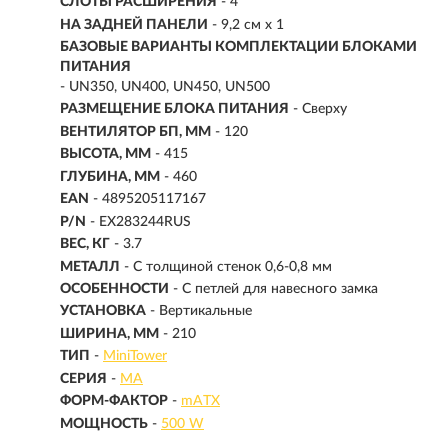
СЛОТЫ РАСШИРЕНИЯ
- 4
НА ЗАДНЕЙ ПАНЕЛИ
- 9,2 см x 1
БАЗОВЫЕ ВАРИАНТЫ КОМПЛЕКТАЦИИ БЛОКАМИ
ПИТАНИЯ
- UN350, UN400, UN450, UN500
РАЗМЕЩЕНИЕ БЛОКА ПИТАНИЯ
- Сверху
ВЕНТИЛЯТОР БП, ММ
- 120
ВЫСОТА, ММ
- 415
ГЛУБИНА, ММ
- 460
EAN
- 4895205117167
P/N
- EX283244RUS
ВЕС, КГ
- 3.7
МЕТАЛЛ
- С толщиной стенок 0,6-0,8 мм
ОСОБЕННОСТИ
- С петлей для навесного замка
УСТАНОВКА
- Вертикальные
ШИРИНА, ММ
- 210
ТИП
-
MiniTower
СЕРИЯ
-
MA
ФОРМ-ФАКТОР
-
mATX
МОЩНОСТЬ
-
500 W