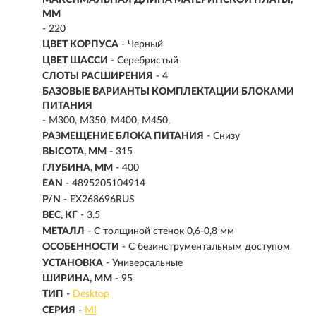
МАКСИМАЛЬНАЯ ДЛИНА МАТЕРИНСКОЙ ПЛАТЫ,
ММ
- 220
ЦВЕТ КОРПУСА
- Черный
ЦВЕТ ШАССИ
- Серебристый
СЛОТЫ РАСШИРЕНИЯ
- 4
БАЗОВЫЕ ВАРИАНТЫ КОМПЛЕКТАЦИИ БЛОКАМИ
ПИТАНИЯ
- M300, M350, M400, M450,
РАЗМЕЩЕНИЕ БЛОКА ПИТАНИЯ
- Снизу
ВЫСОТА, ММ
- 315
ГЛУБИНА, ММ
- 400
EAN
- 4895205104914
P/N
- EX268696RUS
ВЕС, КГ
- 3.5
МЕТАЛЛ
- С толщиной стенок 0,6-0,8 мм
ОСОБЕННОСТИ
- С безинструментальным доступом
УСТАНОВКА
- Универсальные
ШИРИНА, ММ
- 95
ТИП
-
Desktop
СЕРИЯ
-
MI