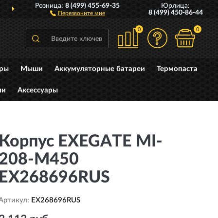
Розница:
8 (499) 455-69-35
Юрлица:
О ВСЕЙ РОССИИ
ПОЛ
8 (499) 450-86-44
Перезвоните мне
0
0
уры
Мыши
Аккумуляторные батареи
Термопаста
ли
Аксессуары
Корпус EXEGATE MI-
208-M450
EX268696RUS
Артикул:
EX268696RUS