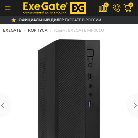
0
0
ИЦИАЛЬНЫЙ ДИЛЕР
EXEGATE В РОССИИ
EXEGATE
КОРПУСА
Корпус EXEGATE MI-301U