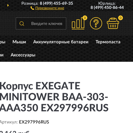
Розница:
8 (499) 455-69-35
Юрлица:
ДОСТАВИМ
ПО ВСЕЙ РОССИИ
8 (499) 450-86-44
Перезвоните мне
0
0
уры
Мыши
Аккумуляторные батареи
Термопаста
ли
Аксессуары
Корпус EXEGATE
MINITOWER BAA-303-
AAA350 EX297996RUS
Артикул:
EX297996RUS