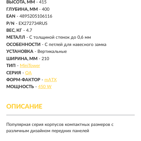
ВЫСОТА, ММ
- 415
ГЛУБИНА, ММ
- 400
EAN
- 4895205106116
P/N
- EX272734RUS
ВЕС, КГ
- 4.7
МЕТАЛЛ
- С толщиной стенок до 0,6 мм
ОСОБЕННОСТИ
- С петлей для навесного замка
УСТАНОВКА
- Вертикальные
ШИРИНА, ММ
- 210
ТИП
-
MiniTower
СЕРИЯ
-
QA
ФОРМ-ФАКТОР
-
mATX
МОЩНОСТЬ
-
450 W
ОПИСАНИЕ
Популярная серия корпусов компактных размеров с
различным дизайном передних панелей