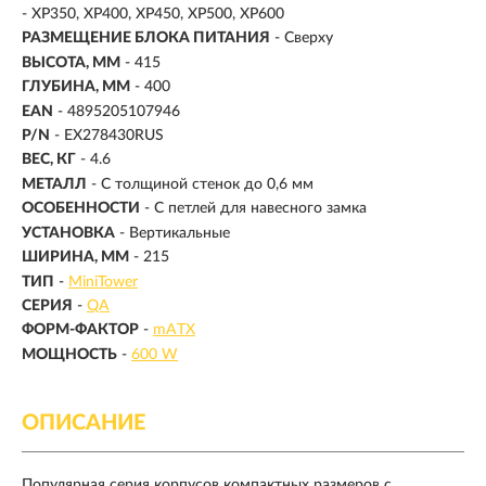
- XP350, XP400, XP450, XP500, XP600
РАЗМЕЩЕНИЕ БЛОКА ПИТАНИЯ
- Сверху
ВЫСОТА, ММ
- 415
ГЛУБИНА, ММ
- 400
EAN
- 4895205107946
P/N
- EX278430RUS
ВЕС, КГ
- 4.6
МЕТАЛЛ
- С толщиной стенок до 0,6 мм
ОСОБЕННОСТИ
- С петлей для навесного замка
УСТАНОВКА
- Вертикальные
ШИРИНА, ММ
- 215
ТИП
-
MiniTower
СЕРИЯ
-
QA
ФОРМ-ФАКТОР
-
mATX
МОЩНОСТЬ
-
600 W
ОПИСАНИЕ
Популярная серия корпусов компактных размеров с