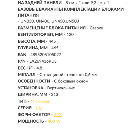
НА ЗАДНЕЙ ПАНЕЛИ
- 8 см x 1 или 9,2 см x 1
БАЗОВЫЕ ВАРИАНТЫ КОМПЛЕКТАЦИИ БЛОКАМИ
ПИТАНИЯ
- UN350, UN400, UN450,UN500
РАЗМЕЩЕНИЕ БЛОКА ПИТАНИЯ
- Сверху
ВЕНТИЛЯТОР БП, ММ
- 120
ВЫСОТА, ММ
- 445
ГЛУБИНА, ММ
- 465
EAN
- 4895205105027
P/N
- EX269436RUS
ВЕС, КГ
- 4.8
МЕТАЛЛ
- С толщиной стенок до 0,6 мм
ОСОБЕННОСТИ
- С боковым окном
УСТАНОВКА
- Вертикальные
ШИРИНА, ММ
- 213
ТИП
-
MidiTower
СЕРИЯ
-
UN
ФОРМ-ФАКТОР
-
ATX
МОЩНОСТЬ
-
400 W