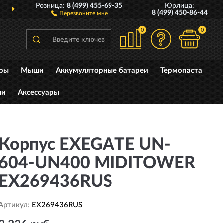
Розница:
8 (499) 455-69-35
Юрлица:
ДОСТАВИМ
ПО ВСЕЙ РОССИИ
8 (499) 450-86-44
Перезвоните мне
0
0
уры
Мыши
Аккумуляторные батареи
Термопаста
ли
Аксессуары
Корпус EXEGATE UN-
604-UN400 MIDITOWER
EX269436RUS
Артикул:
EX269436RUS