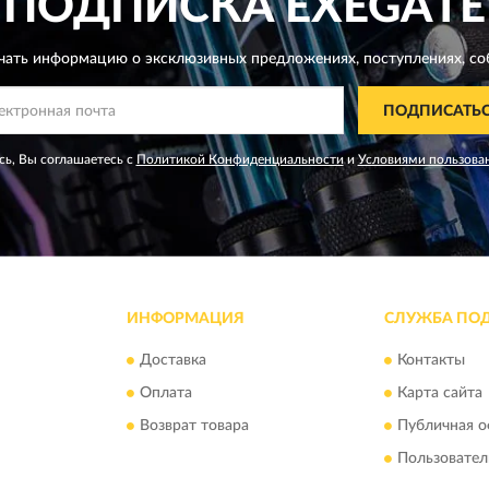
ПОДПИСКА
EXEGATE
чать информацию о эксклюзивных предложениях,
поступлениях, со
ПОДПИСАТЬ
ь, Вы соглашаетесь с
Политикой Конфиденциальности
и
Условиями пользова
ИНФОРМАЦИЯ
СЛУЖБА ПО
Доставка
Контакты
Оплата
Карта сайта
Возврат товара
Публичная о
Пользовател