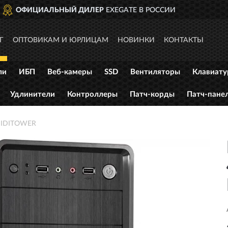
СИИ
ДОСТАВИМ
ПО ВСЕЙ Р
Г
ОПТОВИКАМ И ЮРЛИЦАМ
НОВИНКИ
КОНТАКТЫ
ли
ИБП
Веб-камеры
SSD
Вентиляторы
Клавиат
Удлинители
Контроллеры
Патч-корды
Патч-пане
MIDITOWER