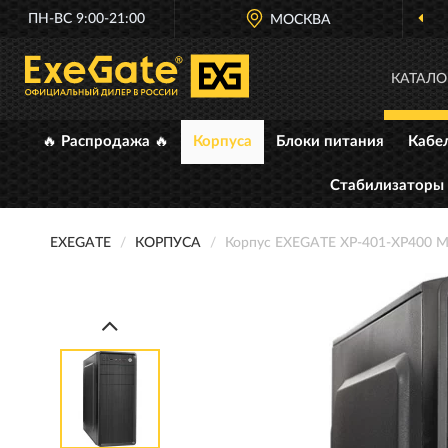
ПН-ВС 9:00-21:00
ОФИЦИАЛЬНЫЙ ДИЛЕР
МОСКВА
EXEGATE В РОС
КАТАЛО
🔥 Распродажа 🔥
Корпуса
Блоки питания
Кабе
Стабилизаторы
EXEGATE
КОРПУСА
Корпус EXEGATE XP-401-XP400 