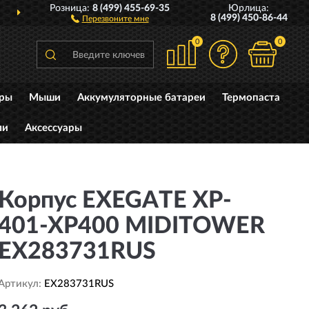
Розница:
8 (499) 455-69-35
Юрлица:
ОССИИ
ПОЛНЫЙ
АССО
8 (499) 450-86-44
Перезвоните мне
0
0
уры
Мыши
Аккумуляторные батареи
Термопаста
ли
Аксессуары
Корпус EXEGATE XP-
401-XP400 MIDITOWER
EX283731RUS
Артикул:
EX283731RUS