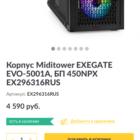
Корпус Miditower EXEGATE
EVO-5001A, БП 450NPX
EX296316RUS
Артикул:
EX296316RUS
4 590 руб.
Добавить к сравнению
ЕСТЬ В НАЛИЧИИ
−
+
ДОБАВИТЬ В КОРЗИНУ