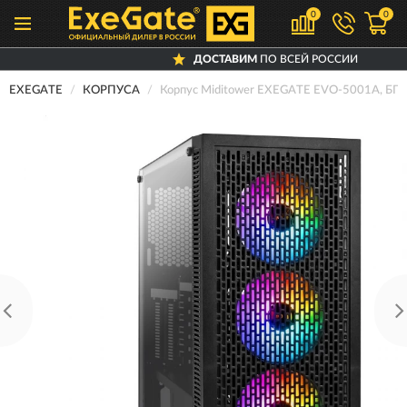
0
0
ДОСТАВИМ
ПО ВСЕЙ РОССИИ
EXEGATE
КОРПУСА
Корпус Miditower EXEGATE EVO-5001A, БП