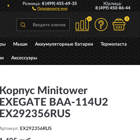
Розница:
8 (499) 455-69-35
Юрлица:
ДОСТАВИМ
ПО ВСЕЙ РОССИИ
8 (499) 450-86-44
Перезвоните мне
0
0
уры
Мыши
Аккумуляторные батареи
Термопаста
ли
Аксессуары
Корпус Minitower
EXEGATE BAA-114U2
EX292356RUS
Артикул:
EX292356RUS