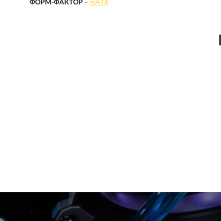
ФОРМ-ФАКТОР
-
mATX