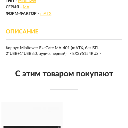
ТИП
-
MiniTower
СЕРИЯ
-
MA
ФОРМ-ФАКТОР
-
mATX
ОПИСАНИЕ
Корпус Minitower ExeGate MA-401 (mATX, без БП,
2*USB+1*USB3.0, аудио, черный) <EX295154RUS>
С этим товаром покупают