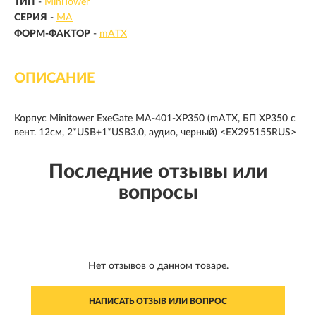
ТИП
-
MiniTower
СЕРИЯ
-
MA
ФОРМ-ФАКТОР
-
mATX
ОПИСАНИЕ
Корпус Minitower ExeGate MA-401-XP350 (mATX, БП XP350 с
вент. 12см, 2*USB+1*USB3.0, аудио, черный) <EX295155RUS>
Последние отзывы или
вопросы
Нет отзывов о данном товаре.
НАПИСАТЬ ОТЗЫВ ИЛИ ВОПРОС