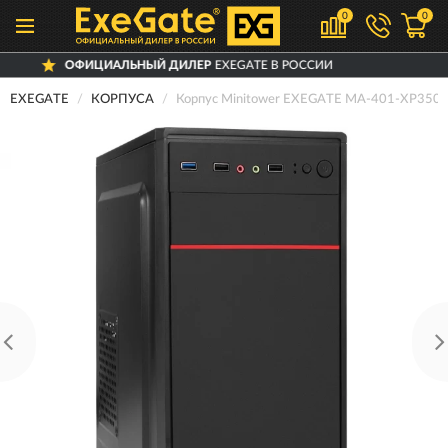
0
0
ИЦИАЛЬНЫЙ ДИЛЕР
EXEGATE В РОССИИ
EXEGATE
КОРПУСА
Корпус Minitower EXEGATE MA-401-XP350