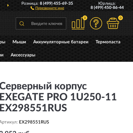
Розница:
8 (499) 455-69-35
Юрлица:
ДОСТАВИМ
ПО ВСЕЙ РОССИИ
8 (499) 450-86-44
Перезвоните мне
0
0
уры
Мыши
Аккумуляторные батареи
Термопаста
ли
Аксессуары
Серверный корпус
EXEGATE PRO 1U250-11
EX298551RUS
Артикул:
EX298551RUS