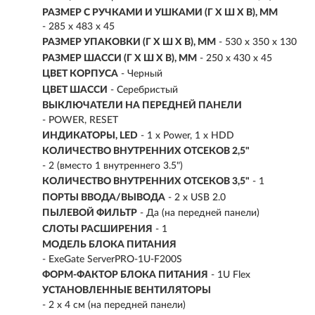
РАЗМЕР С РУЧКАМИ И УШКАМИ (Г X Ш X В), ММ
- 285 x 483 x 45
РАЗМЕР УПАКОВКИ (Г X Ш X B), ММ
- 530 x 350 x 130
РАЗМЕР ШАССИ (Г X Ш X В), ММ
- 250 x 430 x 45
ЦВЕТ КОРПУСА
- Черный
ЦВЕТ ШАССИ
- Серебристый
ВЫКЛЮЧАТЕЛИ НА ПЕРЕДНЕЙ ПАНЕЛИ
- POWER, RESET
ИНДИКАТОРЫ, LED
- 1 x Power, 1 x HDD
КОЛИЧЕСТВО ВНУТРЕННИХ ОТСЕКОВ 2,5"
- 2 (вместо 1 внутреннего 3.5")
КОЛИЧЕСТВО ВНУТРЕННИХ ОТСЕКОВ 3,5"
- 1
ПОРТЫ ВВОДА/ВЫВОДА
- 2 x USB 2.0
ПЫЛЕВОЙ ФИЛЬТР
- Да (на передней панели)
СЛОТЫ РАСШИРЕНИЯ
- 1
МОДЕЛЬ БЛОКА ПИТАНИЯ
- ExeGate ServerPRO-1U-F200S
ФОРМ-ФАКТОР БЛОКА ПИТАНИЯ
- 1U Flex
УСТАНОВЛЕННЫЕ ВЕНТИЛЯТОРЫ
- 2 x 4 см (на передней панели)