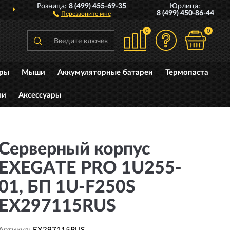
Розница:
8 (499) 455-69-35
Юрлица:
ДОСТАВИМ
ПО ВСЕЙ РОССИИ
8 (499) 450-86-44
Перезвоните мне
0
0
уры
Мыши
Аккумуляторные батареи
Термопаста
ли
Аксессуары
Серверный корпус
EXEGATE PRO 1U255-
01, БП 1U-F250S
EX297115RUS