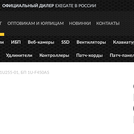
 РОССИИ
ДОСТАВИМ
ПО ВСЕ
Г
ОПТОВИКАМ И ЮРЛИЦАМ
НОВИНКИ
КОНТАКТЫ
ли
ИБП
Веб-камеры
SSD
Вентиляторы
Клавиат
Удлинители
Контроллеры
Патч-корды
Патч-пане
1U255-01, БП 1U-F450AS