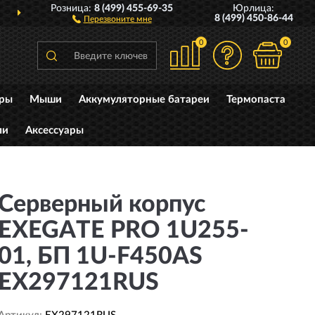
Розница:
8 (499) 455-69-35
Юрлица:
Й РОССИИ
ПОЛНЫЙ
А
8 (499) 450-86-44
Перезвоните мне
0
0
уры
Мыши
Аккумуляторные батареи
Термопаста
ли
Аксессуары
Серверный корпус
EXEGATE PRO 1U255-
01, БП 1U-F450AS
EX297121RUS