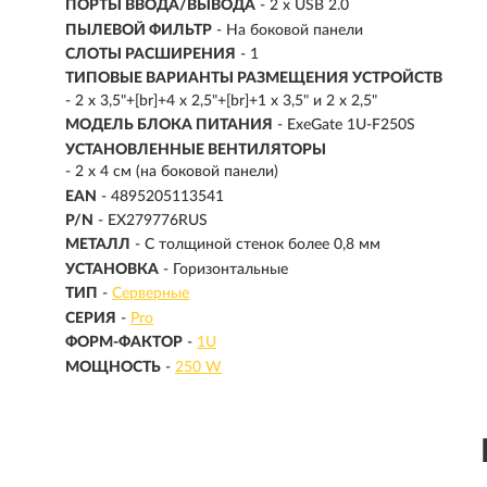
ПОРТЫ ВВОДА/ВЫВОДА
- 2 x USB 2.0
ПЫЛЕВОЙ ФИЛЬТР
- На боковой панели
СЛОТЫ РАСШИРЕНИЯ
- 1
ТИПОВЫЕ ВАРИАНТЫ РАЗМЕЩЕНИЯ УСТРОЙСТВ
- 2 x 3,5"+[br]+4 x 2,5"+[br]+1 x 3,5" и 2 x 2,5"
МОДЕЛЬ БЛОКА ПИТАНИЯ
- ExeGate 1U-F250S
УСТАНОВЛЕННЫЕ ВЕНТИЛЯТОРЫ
- 2 x 4 см (на боковой панели)
EAN
- 4895205113541
P/N
- EX279776RUS
МЕТАЛЛ
- С толщиной стенок более 0,8 мм
УСТАНОВКА
- Горизонтальные
ТИП
-
Серверные
СЕРИЯ
-
Pro
ФОРМ-ФАКТОР
-
1U
МОЩНОСТЬ
-
250 W