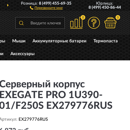
Розница:
8 (499) 455-69-35
Юрлица:
ДОСТАВИМ
ПО ВСЕЙ РОССИИ
8 (499) 450-86-44
Перезвоните мне
0
0
уры
Мыши
Аккумуляторные батареи
Термопаста
ли
Аксессуары
Серверный корпус
EXEGATE PRO 1U390-
01/F250S EX279776RUS
Артикул:
EX279776RUS