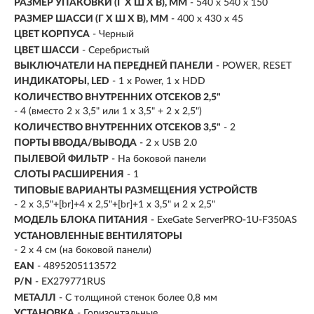
РАЗМЕР УПАКОВКИ (Г X Ш X B), ММ
- 540 x 540 x 150
РАЗМЕР ШАССИ (Г X Ш X В), ММ
- 400 x 430 x 45
ЦВЕТ КОРПУСА
- Черный
ЦВЕТ ШАССИ
- Серебристый
ВЫКЛЮЧАТЕЛИ НА ПЕРЕДНЕЙ ПАНЕЛИ
- POWER, RESET
ИНДИКАТОРЫ, LED
- 1 x Power, 1 x HDD
КОЛИЧЕСТВО ВНУТРЕННИХ ОТСЕКОВ 2,5"
- 4 (вместо 2 x 3,5" или 1 x 3,5" + 2 x 2,5")
КОЛИЧЕСТВО ВНУТРЕННИХ ОТСЕКОВ 3,5"
- 2
ПОРТЫ ВВОДА/ВЫВОДА
- 2 x USB 2.0
ПЫЛЕВОЙ ФИЛЬТР
- На боковой панели
СЛОТЫ РАСШИРЕНИЯ
- 1
ТИПОВЫЕ ВАРИАНТЫ РАЗМЕЩЕНИЯ УСТРОЙСТВ
- 2 x 3,5"+[br]+4 x 2,5"+[br]+1 x 3,5" и 2 x 2,5"
МОДЕЛЬ БЛОКА ПИТАНИЯ
- ExeGate ServerPRO-1U-F350AS
УСТАНОВЛЕННЫЕ ВЕНТИЛЯТОРЫ
- 2 x 4 см (на боковой панели)
EAN
- 4895205113572
P/N
- EX279771RUS
МЕТАЛЛ
- С толщиной стенок более 0,8 мм
УСТАНОВКА
- Горизонтальные