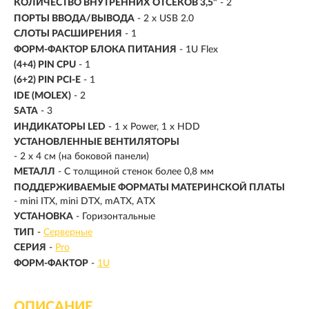
КОЛИЧЕСТВО ВНУТРЕННИХ ОТСЕКОВ 3,5"
- 2
ПОРТЫ ВВОДА/ВЫВОДА
- 2 x USB 2.0
СЛОТЫ РАСШИРЕНИЯ
- 1
ФОРМ-ФАКТОР БЛОКА ПИТАНИЯ
- 1U Flex
(4+4) PIN CPU
- 1
(6+2) PIN PCI-E
- 1
IDE (MOLEX)
- 2
SATA
- 3
ИНДИКАТОРЫ LED
- 1 x Power, 1 x HDD
УСТАНОВЛЕННЫЕ ВЕНТИЛЯТОРЫ
- 2 x 4 см (на боковой панели)
МЕТАЛЛ
- С толщиной стенок более 0,8 мм
ПОДДЕРЖИВАЕМЫЕ ФОРМАТЫ МАТЕРИНСКОЙ ПЛАТЫ
- mini ITX, mini DTX, mATX, ATX
УСТАНОВКА
- Горизонтальные
ТИП
-
Серверные
СЕРИЯ
-
Pro
ФОРМ-ФАКТОР
-
1U
ОПИСАНИЕ