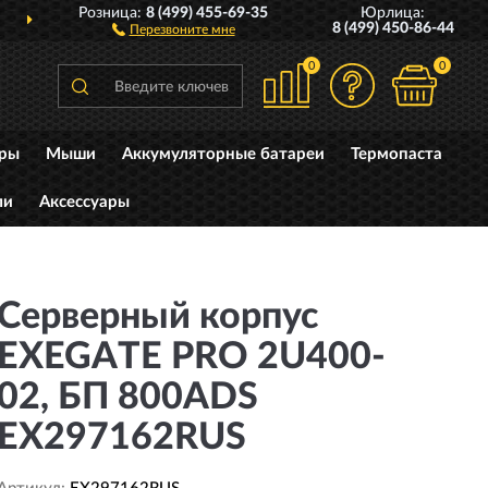
Розница:
8 (499) 455-69-35
Юрлица:
ДОСТАВИМ
ПО ВСЕЙ РОССИИ
8 (499) 450-86-44
Перезвоните мне
0
0
уры
Мыши
Аккумуляторные батареи
Термопаста
ли
Аксессуары
Серверный корпус
EXEGATE PRO 2U400-
02, БП 800ADS
EX297162RUS