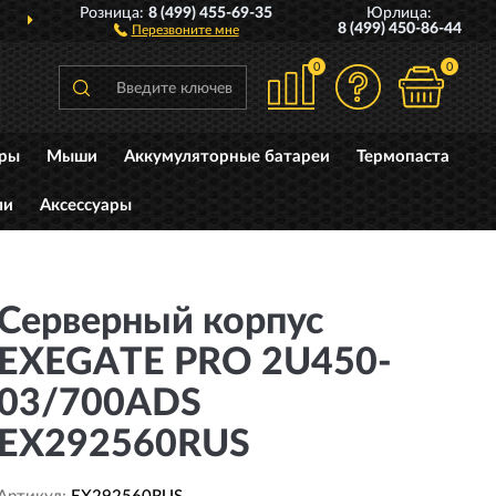
Розница:
8 (499) 455-69-35
Юрлица:
ДОСТАВИМ
ПО ВСЕЙ РОССИИ
8 (499) 450-86-44
Перезвоните мне
0
0
уры
Мыши
Аккумуляторные батареи
Термопаста
ли
Аксессуары
Серверный корпус
EXEGATE PRO 2U450-
03/700ADS
EX292560RUS