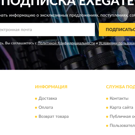
ПОДПИСКА
EXEGATE
чать информацию о эксклюзивных предложениях,
поступлениях, со
ПОДПИСАТЬ
ь, Вы соглашаетесь с
Политикой Конфиденциальности
и
Условиями пользова
ИНФОРМАЦИЯ
СЛУЖБА ПО
Доставка
Контакты
Оплата
Карта сайта
Возврат товара
Публичная о
Пользовател