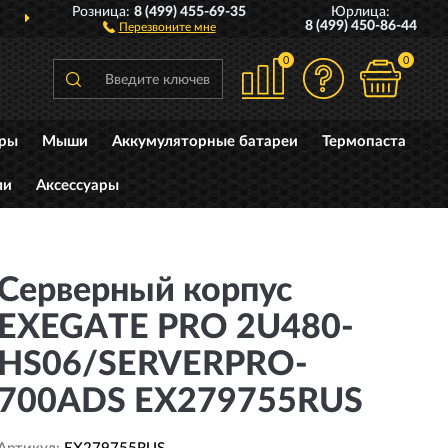
Розница:
8 (499) 455-69-35
Юрлица:
ДОСТАВИМ
ПО ВСЕЙ РОССИИ
8 (499) 450-86-44
Перезвоните мне
0
0
уры
Мыши
Аккумуляторные батареи
Термопаста
ли
Аксессуары
Серверный корпус
EXEGATE PRO 2U480-
HS06/SERVERPRO-
700ADS EX279755RUS