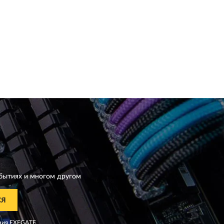
бытиях и многом другом
СЯ
ния
EXEGATE