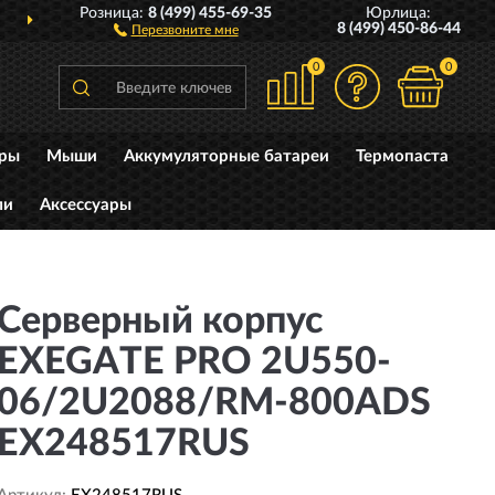
Розница:
8 (499) 455-69-35
Юрлица:
СИИ
ПОЛНЫЙ
АССОРТ
8 (499) 450-86-44
Перезвоните мне
0
0
уры
Мыши
Аккумуляторные батареи
Термопаста
ли
Аксессуары
Серверный корпус
EXEGATE PRO 2U550-
06/2U2088/RM-800ADS
EX248517RUS