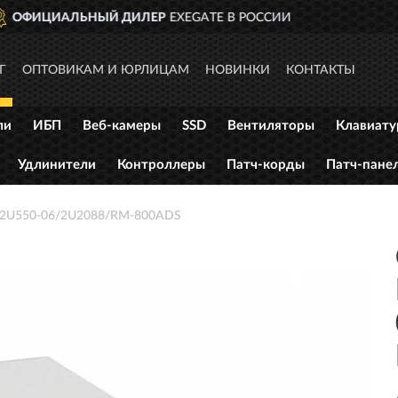
И
ДОСТАВИМ
ПО ВСЕЙ РОС
Г
ОПТОВИКАМ И ЮРЛИЦАМ
НОВИНКИ
КОНТАКТЫ
ли
ИБП
Веб-камеры
SSD
Вентиляторы
Клавиат
Удлинители
Контроллеры
Патч-корды
Патч-пане
 2U550-06/2U2088/RM-800ADS