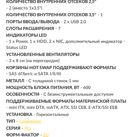
КОЛИЧЕСТВО ВНУТРЕННИХ ОТСЕКОВ 2,5"
- 2 (вместо 1x3,5")
КОЛИЧЕСТВО ВНУТРЕННИХ ОТСЕКОВ 3,5"
- 1
ПОРТЫ ВВОДА/ВЫВОДА
- 2 x USB 2.0
СЛОТЫ РАСШИРЕНИЯ
- 7
ИНДИКАТОРЫ LED
- 1 x Power, 1 x HDD, 2 x NIC, дополнительный индикатор -
Status LED
УСТАНОВЛЕННЫЕ ВЕНТИЛЯТОРЫ
- 3 x 8 см (на перегородке)
КОРЗИНЫ HOT SWAP ПОДДЕРЖИВАЮТ ФОРМАТЫ
- SAS 6Гбит/с и SATA I/II/III
МЕТАЛЛ
- С толщиной стенок 1 мм
МОЩНОСТЬ БЛОКА ПИТАНИЯ, ВТ
- 600
ОСОБЕННОСТИ
- С безинструментальным доступом
ПОДДЕРЖИВАЕМЫЕ ФОРМАТЫ МАТЕРИНСКОЙ ПЛАТЫ
- mini ITX, mini DTX, mATX, ATX, SSI CEB, E-ATX/SSI EEB
УСТАНОВКА
- Горизонтальные
ТИП
-
Серверные
СЕРИЯ
-
Pro
ФОРМ-ФАКТОР
-
2U