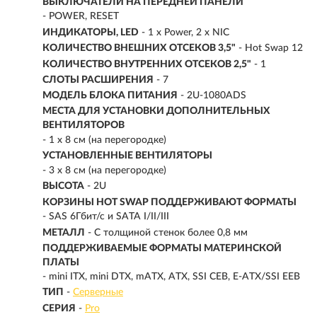
ВЫКЛЮЧАТЕЛИ НА ПЕРЕДНЕЙ ПАНЕЛИ
- POWER, RESET
ИНДИКАТОРЫ, LED
- 1 x Power, 2 x NIC
КОЛИЧЕСТВО ВНЕШНИХ ОТСЕКОВ 3,5"
- Hot Swap 12
КОЛИЧЕСТВО ВНУТРЕННИХ ОТСЕКОВ 2,5"
- 1
СЛОТЫ РАСШИРЕНИЯ
- 7
МОДЕЛЬ БЛОКА ПИТАНИЯ
- 2U-1080ADS
МЕСТА ДЛЯ УСТАНОВКИ ДОПОЛНИТЕЛЬНЫХ
ВЕНТИЛЯТОРОВ
- 1 x 8 см (на перегородке)
УСТАНОВЛЕННЫЕ ВЕНТИЛЯТОРЫ
- 3 x 8 см (на перегородке)
ВЫСОТА
- 2U
КОРЗИНЫ HOT SWAP ПОДДЕРЖИВАЮТ ФОРМАТЫ
- SAS 6Гбит/с и SATA I/II/III
МЕТАЛЛ
- С толщиной стенок более 0,8 мм
ПОДДЕРЖИВАЕМЫЕ ФОРМАТЫ МАТЕРИНСКОЙ
ПЛАТЫ
- mini ITX, mini DTX, mATX, ATX, SSI CEB, E-ATX/SSI EEB
ТИП
-
Серверные
СЕРИЯ
-
Pro