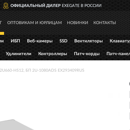
ОССИИ
ДОСТАВИМ
ПО ВСЕЙ
Г
ОПТОВИКАМ И ЮРЛИЦАМ
НОВИНКИ
КОНТАКТЫ
ли
ИБП
Веб-камеры
SSD
Вентиляторы
Клавиат
Удлинители
Контроллеры
Патч-корды
Патч-пане
 2U660-HS12, БП 2U-1080ADS EX293409RUS