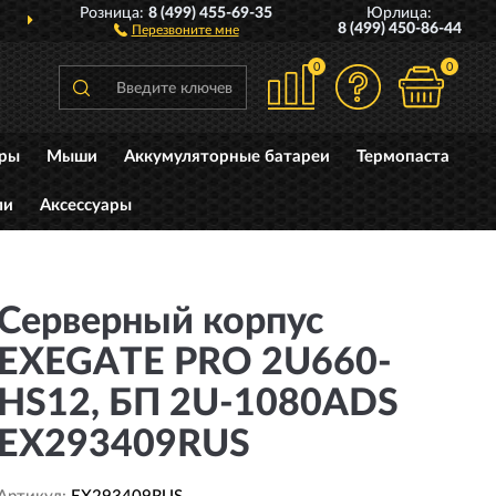
Розница:
8 (499) 455-69-35
Юрлица:
 РОССИИ
ПОЛНЫЙ
АС
8 (499) 450-86-44
Перезвоните мне
0
0
уры
Мыши
Аккумуляторные батареи
Термопаста
ли
Аксессуары
Серверный корпус
EXEGATE PRO 2U660-
HS12, БП 2U-1080ADS
EX293409RUS