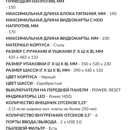
ПРИВОДОМ НАПРОТИВ, ММ
- 150
МАКСИМАЛЬНАЯ ДЛИНА БЛОКА ПИТАНИЯ, ММ
- 190
МАКСИМАЛЬНАЯ ДЛИНА ВИДЕОКАРТЫ С HDD
НАПРОТИВ, ММ
- 170
МАКСИМАЛЬНАЯ ДЛИНА ВИДЕОКАРТЫ, ММ
- 230
МАТЕРИАЛ КОРПУСА
- Сталь
РАЗМЕР С РУЧКАМИ И УШКАМИ (Г X Ш X В), ММ
- 425 x 483 x 133
РАЗМЕР УПАКОВКИ (Г X Ш X B), ММ
- 550 x 520 x 230
РАЗМЕР ШАССИ (Г X Ш X В), ММ
- 390 x 430 x 133
ЦВЕТ КОРПУСА
- Черный
ЦВЕТ ШАССИ
- Серебристый
ВЫКЛЮЧАТЕЛИ НА ПЕРЕДНЕЙ ПАНЕЛИ
- POWER, RESET
ИНДИКАТОРЫ, LED
- Power, HDD
КОЛИЧЕСТВО ВНЕШНИХ ОТСЕКОВ 5,25"
- 2 (3 если ширина мат. платы не более 250 мм)
КОЛИЧЕСТВО ВНУТРЕННИХ ОТСЕКОВ 3,5"
- 6
ПОРТЫ ВВОДА/ВЫВОДА
- 2 x USB 2.0
ПЫЛЕВОЙ ФИЛЬТР
- Есть