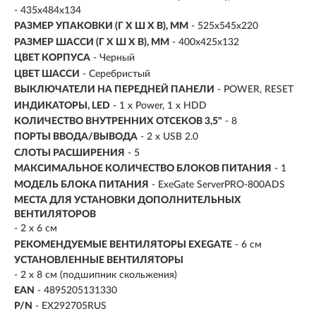
- 435x484x134
РАЗМЕР УПАКОВКИ (Г X Ш X B), ММ
- 525x545x220
РАЗМЕР ШАССИ (Г X Ш X В), ММ
- 400x425x132
ЦВЕТ КОРПУСА
- Черный
ЦВЕТ ШАССИ
- Серебристый
ВЫКЛЮЧАТЕЛИ НА ПЕРЕДНЕЙ ПАНЕЛИ
- POWER, RESET
ИНДИКАТОРЫ, LED
- 1 x Power, 1 x HDD
КОЛИЧЕСТВО ВНУТРЕННИХ ОТСЕКОВ 3,5"
- 8
ПОРТЫ ВВОДА/ВЫВОДА
- 2 x USB 2.0
СЛОТЫ РАСШИРЕНИЯ
- 5
МАКСИМАЛЬНОЕ КОЛИЧЕСТВО БЛОКОВ ПИТАНИЯ
- 1
МОДЕЛЬ БЛОКА ПИТАНИЯ
- ExeGate ServerPRO-800ADS
МЕСТА ДЛЯ УСТАНОВКИ ДОПОЛНИТЕЛЬНЫХ
ВЕНТИЛЯТОРОВ
- 2 x 6 см
РЕКОМЕНДУЕМЫЕ ВЕНТИЛЯТОРЫ EXEGATE
- 6 см
УСТАНОВЛЕННЫЕ ВЕНТИЛЯТОРЫ
- 2 x 8 см (подшипник скольжения)
EAN
- 4895205131330
P/N
- EX292705RUS