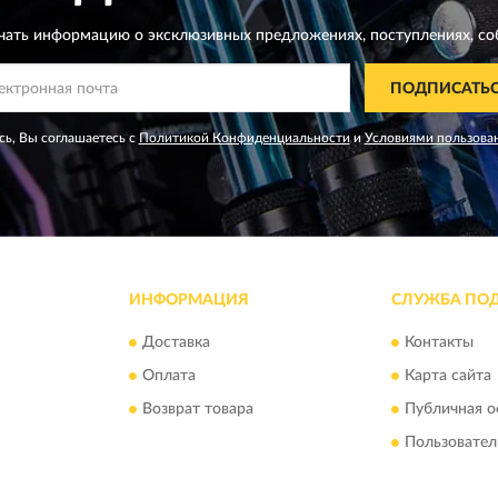
чать информацию о эксклюзивных предложениях,
поступлениях, со
ПОДПИСАТЬ
ь, Вы соглашаетесь с
Политикой Конфиденциальности
и
Условиями пользова
ИНФОРМАЦИЯ
СЛУЖБА ПО
Доставка
Контакты
Оплата
Карта сайта
Возврат товара
Публичная о
Пользовател