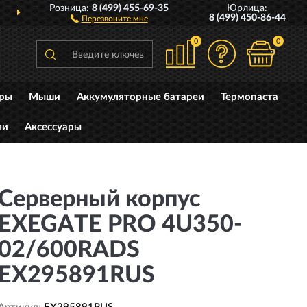
Розница:
8 (499) 455-69-35
Юрлица:
ДОСТАВИМ
ПО ВСЕЙ РОССИИ
8 (499) 450-86-44
Перезвоните мне
0
0
уры
Мыши
Аккумуляторные батареи
Термопаста
ли
Аксессуары
Серверный корпус
EXEGATE PRO 4U350-
02/600RADS
EX295891RUS