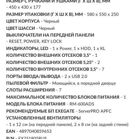
РАЗМЕР С РУЧКАМИ И УШКАМИ (Г X Ш X В), ММ
- 450 x 430 x 177
РАЗМЕР УПАКОВКИ (Г X Ш X B), ММ
- 580 x 550 x 250
ЦВЕТ КОРПУСА
- Черный
ЦВЕТ ШАССИ
- Черный
ВЫКЛЮЧАТЕЛИ НА ПЕРЕДНЕЙ ПАНЕЛИ
- RESET, POWER, KEY LOCK
ИНДИКАТОРЫ, LED
- 1 x Power, 1 x HDD, 1 x KL
КОЛИЧЕСТВО ВНЕШНИХ ОТСЕКОВ 3,5"
- 1
КОЛИЧЕСТВО ВНЕШНИХ ОТСЕКОВ 5,25"
- 2
КОЛИЧЕСТВО ВНУТРЕННИХ ОТСЕКОВ 3,5"
- 7
ПОРТЫ ВВОДА/ВЫВОДА
- 2 x USB 2.0
ПЫЛЕВОЙ ФИЛЬТР
- Моющийся, в передней дверце
СЛОТЫ РАСШИРЕНИЯ
- 7
МАКСИМАЛЬНОЕ КОЛИЧЕСТВО БЛОКОВ ПИТАНИЯ
- 1
МОДЕЛЬ БЛОКА ПИТАНИЯ
- RM-600ADS
РЕКОМЕНДУЕМЫЕ БП EXEGATE
- ServerPRO APFC
УСТАНОВЛЕННЫЕ ВЕНТИЛЯТОРЫ
- 1 x 12 см (на передней панели), 2 x 8 см (на задней стенке)
EAN
- 4897040859653
P/N
- EX251805RUS