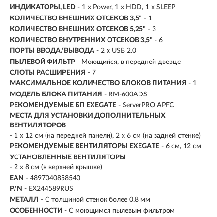
ИНДИКАТОРЫ, LED
- 1 x Power, 1 x HDD, 1 x SLEEP
КОЛИЧЕСТВО ВНЕШНИХ ОТСЕКОВ 3,5"
- 1
КОЛИЧЕСТВО ВНЕШНИХ ОТСЕКОВ 5,25"
- 3
КОЛИЧЕСТВО ВНУТРЕННИХ ОТСЕКОВ 3,5"
- 6
ПОРТЫ ВВОДА/ВЫВОДА
- 2 x USB 2.0
ПЫЛЕВОЙ ФИЛЬТР
- Моющийся, в передней дверце
СЛОТЫ РАСШИРЕНИЯ
- 7
МАКСИМАЛЬНОЕ КОЛИЧЕСТВО БЛОКОВ ПИТАНИЯ
- 1
МОДЕЛЬ БЛОКА ПИТАНИЯ
- RM-600ADS
РЕКОМЕНДУЕМЫЕ БП EXEGATE
- ServerPRO APFC
МЕСТА ДЛЯ УСТАНОВКИ ДОПОЛНИТЕЛЬНЫХ
ВЕНТИЛЯТОРОВ
- 1 x 12 см (на передней панели), 2 x 6 см (на задней стенке)
РЕКОМЕНДУЕМЫЕ ВЕНТИЛЯТОРЫ EXEGATE
- 6 см, 12 см
УСТАНОВЛЕННЫЕ ВЕНТИЛЯТОРЫ
- 2 x 8 см (в верхней крышке)
EAN
- 4897040858540
P/N
- EX244589RUS
МЕТАЛЛ
- С толщиной стенок более 0,8 мм
ОСОБЕННОСТИ
- С моющимся пылевым фильтром