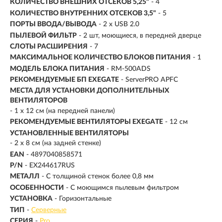
КОЛИЧЕСТВО ВНЕШНИХ ОТСЕКОВ 5,25"
- 4
КОЛИЧЕСТВО ВНУТРЕННИХ ОТСЕКОВ 3,5"
- 5
ПОРТЫ ВВОДА/ВЫВОДА
- 2 x USB 2.0
ПЫЛЕВОЙ ФИЛЬТР
- 2 шт, моющиеся, в передней дверце
СЛОТЫ РАСШИРЕНИЯ
- 7
МАКСИМАЛЬНОЕ КОЛИЧЕСТВО БЛОКОВ ПИТАНИЯ
- 1
МОДЕЛЬ БЛОКА ПИТАНИЯ
- RM-500ADS
РЕКОМЕНДУЕМЫЕ БП EXEGATE
- ServerPRO APFC
МЕСТА ДЛЯ УСТАНОВКИ ДОПОЛНИТЕЛЬНЫХ
ВЕНТИЛЯТОРОВ
- 1 x 12 см (на передней панели)
РЕКОМЕНДУЕМЫЕ ВЕНТИЛЯТОРЫ EXEGATE
- 12 см
УСТАНОВЛЕННЫЕ ВЕНТИЛЯТОРЫ
- 2 x 8 см (на задней стенке)
EAN
- 4897040858571
P/N
- EX244617RUS
МЕТАЛЛ
- С толщиной стенок более 0,8 мм
ОСОБЕННОСТИ
- С моющимся пылевым фильтром
УСТАНОВКА
- Горизонтальные
ТИП
-
Серверные
СЕРИЯ
-
Pro