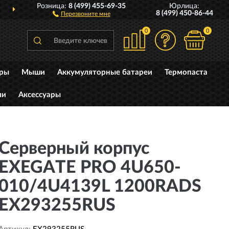
Розница:
8 (499) 455-69-35
Юрлица:
ДОСТАВИМ
ПО ВСЕЙ РОССИИ
8 (499) 450-86-44
Перезвоните мне
0
0
уры
Мыши
Аккумуляторные батареи
Термопаста
ли
Аксессуары
Серверный корпус
EXEGATE PRO 4U650-
010/4U4139L 1200RADS
EX293255RUS