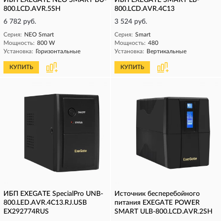
ИБП EXEGATE NEO SMART BU-
ИБП EXEGATE SMART LB-
800.LCD.AVR.5SH
800.LCD.AVR.4C13
6 782 руб.
3 524 руб.
Серия:
NEO Smart
Серия:
Smart
Мощность:
800 W
Мощность:
480
Установка:
Горизонтальные
Установка:
Вертикальные
КУПИТЬ
КУПИТЬ
ИБП EXEGATE SpecialPro UNB-
Источник бесперебойного
800.LED.AVR.4C13.RJ.USB
питания EXEGATE POWER
EX292774RUS
SMART ULB-800.LCD.AVR.2SH