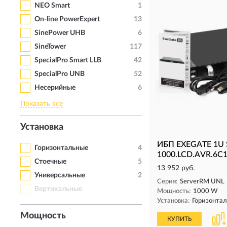
NEO Smart
1
On-line PowerExpert
13
SinePower UHB
6
SineTower
117
SpecialPro Smart LLB
42
SpecialPro UNB
52
Несерийные
6
Показать все
Установка
ИБП EXEGATE 1U 
Горизонтальные
4
1000.LCD.AVR.6C1
Стоечные
5
13 952 руб.
Универсальные
2
Серия:
ServerRM UNL
Вертикальные
Мощность:
1000 W
Установка:
Горизонта
Мощность
КУПИТЬ