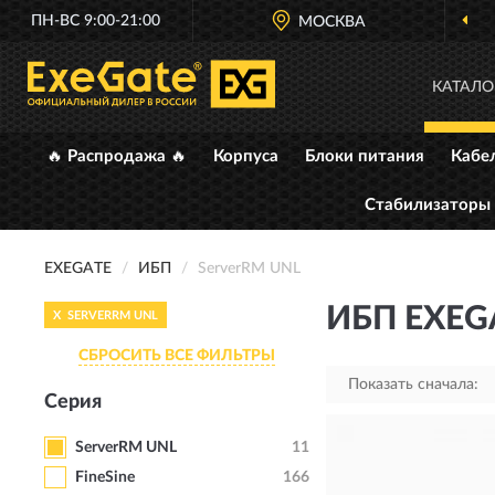
ПН-ВС 9:00-21:00
МОСКВА
КАТАЛО
🔥 Распродажа 🔥
Корпуса
Блоки питания
Кабе
Стабилизаторы
EXEGATE
ИБП
ServerRM UNL
ИБП EXEG
X
SERVERRM UNL
СБРОСИТЬ ВСЕ ФИЛЬТРЫ
Показать сначала:
Серия
ServerRM UNL
11
FineSine
166