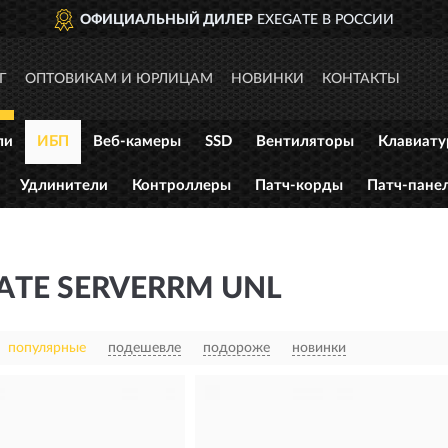
ОФИЦИАЛЬНЫЙ ДИЛЕР
EXEGATE В РОССИИ
Г
ОПТОВИКАМ И ЮРЛИЦАМ
НОВИНКИ
КОНТАКТЫ
ли
ИБП
Веб-камеры
SSD
Вентиляторы
Клавиат
Удлинители
Контроллеры
Патч-корды
Патч-пане
ATE SERVERRM UNL
популярные
подешевле
подороже
новинки