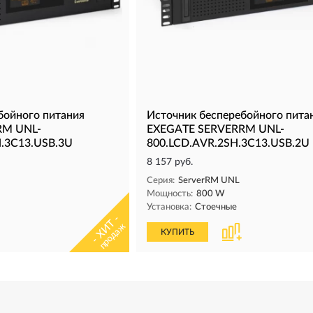
бойного питания
Источник бесперебойного пита
RM UNL-
EXEGATE SERVERRM UNL-
H.3C13.USB.3U
800.LCD.AVR.2SH.3C13.USB.2U
8 157 руб.
Серия:
ServerRM UNL
Мощность:
800 W
Установка:
Стоечные
- ХИТ -
продаж
КУПИТЬ