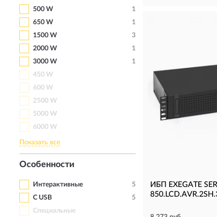
500 W
1
650 W
1
1500 W
3
2000 W
1
3000 W
1
450 W
600 W
2500 W
5000 W
6000 W
Показать все
Особенности
ИБП EXEGATE SE
Интерактивные
5
850.LCD.AVR.2SH
С USB
5
Специальные