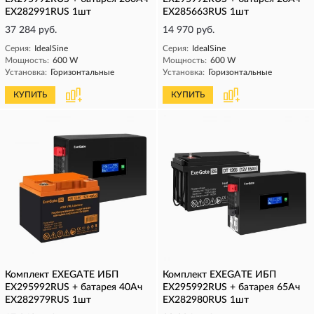
EX282991RUS 1шт
EX285663RUS 1шт
37 284 руб.
14 970 руб.
Серия:
IdealSine
Серия:
IdealSine
Мощность:
600 W
Мощность:
600 W
Установка:
Горизонтальные
Установка:
Горизонтальные
КУПИТЬ
КУПИТЬ
Комплект EXEGATE ИБП
Комплект EXEGATE ИБП
EX295992RUS + батарея 40Aч
EX295992RUS + батарея 65Aч
EX282979RUS 1шт
EX282980RUS 1шт