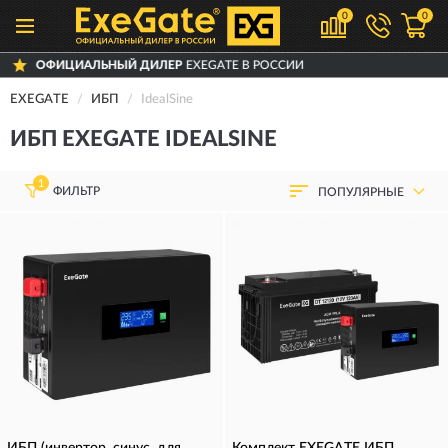
0
0
ЛЕР
EXEGATE В РОССИИ
ДОСТАВИМ
ПО 
EXEGATE
ИБП
IdealSine
ИБП EXEGATE IDEALSINE
1
ФИЛЬТР
ПОПУЛЯРНЫЕ