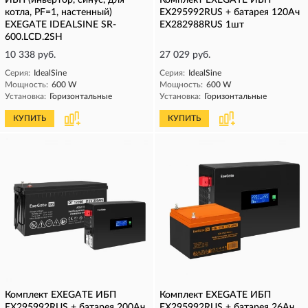
ИБП (инвертор, синус, для
Комплект EXEGATE ИБП
котла, PF=1, настенный)
EX295992RUS + батарея 120Aч
EXEGATE IDEALSINE SR-
EX282988RUS 1шт
600.LCD.2SH
10 338 руб.
27 029 руб.
Серия:
IdealSine
Серия:
IdealSine
Мощность:
600 W
Мощность:
600 W
Установка:
Горизонтальные
Установка:
Горизонтальные
КУПИТЬ
КУПИТЬ
Комплект EXEGATE ИБП
Комплект EXEGATE ИБП
EX295992RUS + батарея 200Aч
EX295992RUS + батарея 26Aч