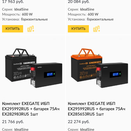
17 963 руб.
20 084 руб.
Серия:
IdealSine
Серия:
IdealSine
Мощность:
600 W
Мощность:
600 W
Установка:
Горизонтальные
Установка:
Горизонтальные
КУПИТЬ
КУПИТЬ
Комплект EXEGATE ИБП
Комплект EXEGATE ИБП
EX295992RUS + батарея 75Aч
EX295992RUS + батарея 75Aч
EX282983RUS 1шт
EX285653RUS 1шт
21 766 руб.
22 274 руб.
Серия:
IdealSine
Серия:
IdealSine