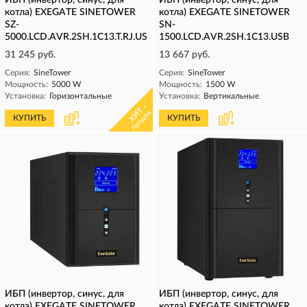
ИБП (инвертор, синус, для
ИБП (инвертор, синус, для
котла) EXEGATE SINETOWER
котла) EXEGATE SINETOWER
SZ-
SN-
5000.LCD.AVR.2SH.1C13.T.RJ.USB
1500.LCD.AVR.2SH.1C13.USB
31 245 руб.
13 667 руб.
Серия:
SineTower
Серия:
SineTower
Мощность:
5000 W
Мощность:
1500 W
Установка:
Горизонтальные
Установка:
Вертикальные
- ХИТ -
продаж
КУПИТЬ
КУПИТЬ
ИБП (инвертор, синус, для
ИБП (инвертор, синус, для
котла) EXEGATE SINETOWER
котла) EXEGATE SINETOWER