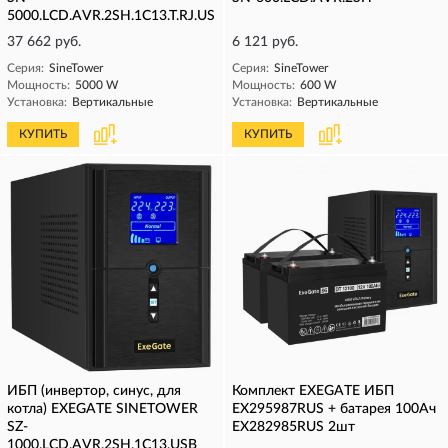
5000.LCD.AVR.2SH.1C13.T.RJ.USB
37 662 руб.
6 121 руб.
Серия:
SineTower
Серия:
SineTower
Мощность:
5000 W
Мощность:
600 W
Установка:
Вертикальные
Установка:
Вертикальные
КУПИТЬ
КУПИТЬ
ИБП (инвертор, синус, для
Комплект EXEGATE ИБП
котла) EXEGATE SINETOWER
EX295987RUS + батарея 100Aч
SZ-
EX282985RUS 2шт
1000.LCD.AVR.2SH.1C13.USB