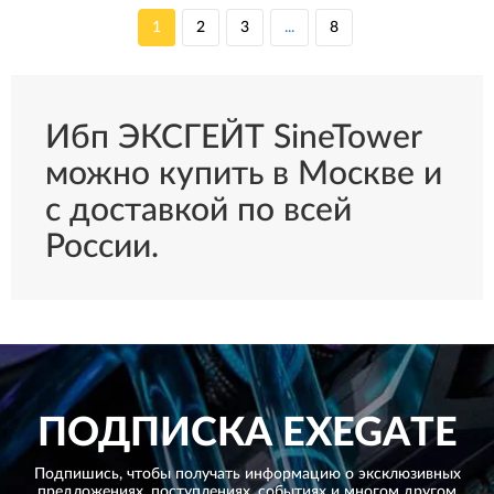
1
2
3
...
8
Ибп ЭКСГЕЙТ SineTower
можно купить в Москве и
с доставкой по всей
России.
ПОДПИСКА
EXEGATE
Подпишись, чтобы получать информацию о эксклюзивных
предложениях,
поступлениях, событиях и многом другом