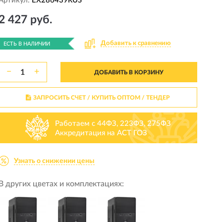
Артикул:
EX286439RUS
2 427 руб.
Добавить к сравнению
ЕСТЬ В НАЛИЧИИ
−
+
ДОБАВИТЬ В КОРЗИНУ
ЗАПРОСИТЬ СЧЕТ / КУПИТЬ ОПТОМ
/ ТЕНДЕР
Работаем с 44ФЗ, 223ФЗ, 275ФЗ
Аккредитация на АСТ ГОЗ
Узнать о снижении цены
В других цветах и комплектациях: