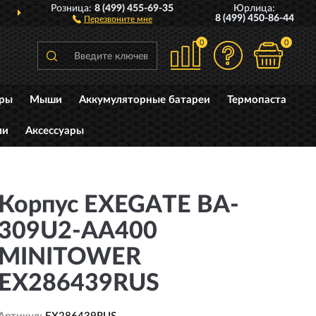
Розница:
8 (499) 455-69-35
Юрлица:
ДОСТАВИМ
ПО ВСЕЙ РОССИИ
8 (499) 450-86-44
Перезвоните мне
0
0
уры
Мыши
Аккумуляторные батареи
Термопаста
ли
Аксессуары
Корпус EXEGATE BA-
309U2-AA400
MINITOWER
EX286439RUS