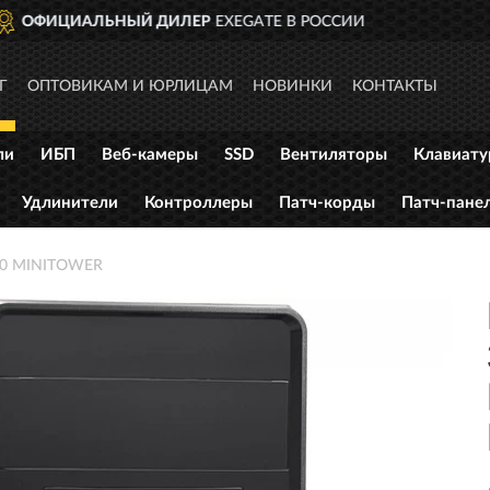
И
ДОСТАВИМ
ПО ВСЕЙ РОСС
Г
ОПТОВИКАМ И ЮРЛИЦАМ
НОВИНКИ
КОНТАКТЫ
ли
ИБП
Веб-камеры
SSD
Вентиляторы
Клавиат
Удлинители
Контроллеры
Патч-корды
Патч-пане
50 MINITOWER