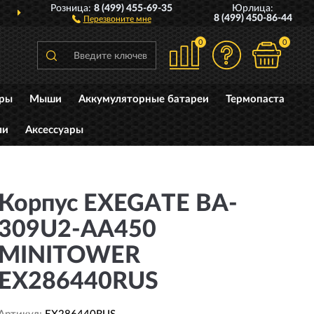
Розница:
8 (499) 455-69-35
Юрлица:
ИИ
ПОЛНЫЙ
АССОРТИ
8 (499) 450-86-44
Перезвоните мне
0
0
уры
Мыши
Аккумуляторные батареи
Термопаста
ли
Аксессуары
Корпус EXEGATE BA-
309U2-AA450
MINITOWER
EX286440RUS