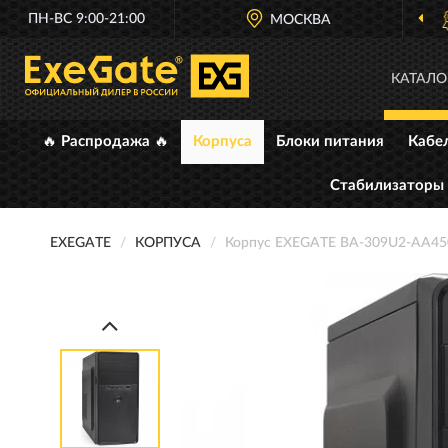
ПН-ВС 9:00-21:00
ОФИЦИАЛЬНЫЙ ДИЛЕР
МОСКВА
EXEGATE В РОССИ
КАТАЛО
🔥 Распродажа 🔥
Корпуса
Блоки питания
Кабе
Стабилизаторы
EXEGATE
КОРПУСА
Корпус EXEGATE BA-309U2-AA4