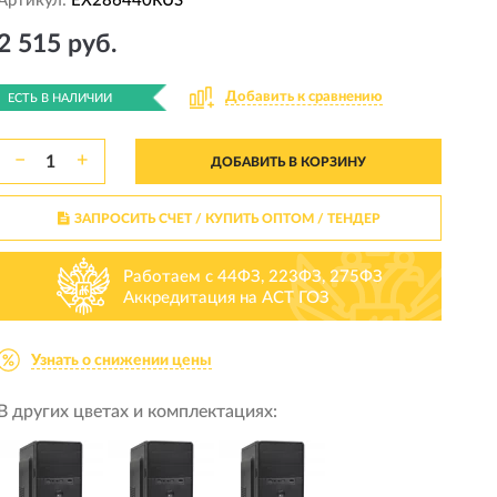
Артикул:
EX286440RUS
2 515 руб.
Добавить к сравнению
ЕСТЬ В НАЛИЧИИ
−
+
ДОБАВИТЬ В КОРЗИНУ
ЗАПРОСИТЬ СЧЕТ / КУПИТЬ ОПТОМ
/ ТЕНДЕР
Работаем с 44ФЗ, 223ФЗ, 275ФЗ
Аккредитация на АСТ ГОЗ
Узнать о снижении цены
В других цветах и комплектациях: