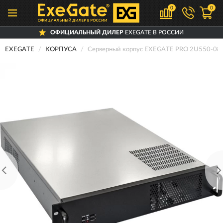
0
0
ОФИЦИАЛЬНЫЙ ДИЛЕР
EXEGATE В РОССИИ
EXEGATE
КОРПУСА
Серверный корпус EXEGATE PRO 2U550-0