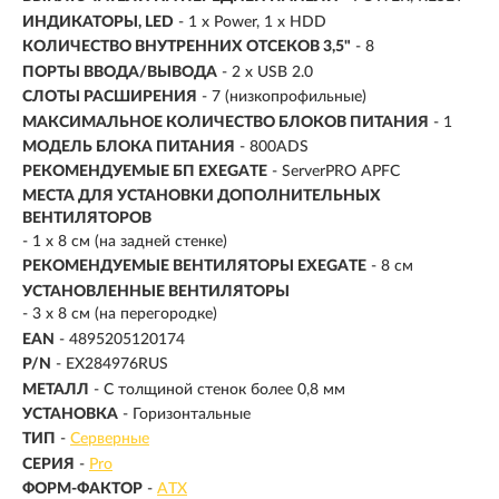
ИНДИКАТОРЫ, LED
- 1 x Power, 1 x HDD
КОЛИЧЕСТВО ВНУТРЕННИХ ОТСЕКОВ 3,5"
- 8
ПОРТЫ ВВОДА/ВЫВОДА
- 2 x USB 2.0
СЛОТЫ РАСШИРЕНИЯ
- 7 (низкопрофильные)
МАКСИМАЛЬНОЕ КОЛИЧЕСТВО БЛОКОВ ПИТАНИЯ
- 1
МОДЕЛЬ БЛОКА ПИТАНИЯ
- 800ADS
РЕКОМЕНДУЕМЫЕ БП EXEGATE
- ServerPRO APFC
МЕСТА ДЛЯ УСТАНОВКИ ДОПОЛНИТЕЛЬНЫХ
ВЕНТИЛЯТОРОВ
- 1 x 8 см (на задней стенке)
РЕКОМЕНДУЕМЫЕ ВЕНТИЛЯТОРЫ EXEGATE
- 8 см
УСТАНОВЛЕННЫЕ ВЕНТИЛЯТОРЫ
- 3 x 8 см (на перегородке)
EAN
- 4895205120174
P/N
- EX284976RUS
МЕТАЛЛ
- С толщиной стенок более 0,8 мм
УСТАНОВКА
- Горизонтальные
ТИП
-
Серверные
СЕРИЯ
-
Pro
ФОРМ-ФАКТОР
-
ATX